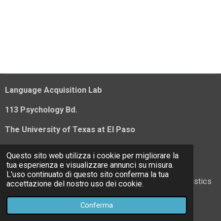
Language Acquisition Lab
113 Psychology Bd.
The University of Texas at El Paso
500 University Ave.
Questo sito web utilizza i cookie per migliorare la
tua esperienza e visualizzare annunci su misura.
El Paso (TX)
L'uso continuato di questo sito conferma la tua
© 2023 - 2026 Language Acquisition and Psycholinguistics
accettazione del nostro uso dei cookie.
Lab
Conferma
Fornito da
Webador