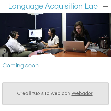
Language Acquisition Lab
Vai
al
contenuto
principale
Coming soon
Crea il tuo sito web con
Webador